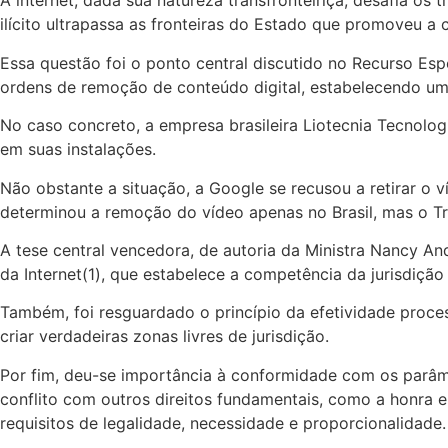
A internet, dada sua natureza transfronteiriça, desafia os 
ilícito ultrapassa as fronteiras do Estado que promoveu a
Essa questão foi o ponto central discutido no Recurso Esp
ordens de remoção de conteúdo digital, estabelecendo um im
No caso concreto, a empresa brasileira Liotecnia Tecnolo
em suas instalações.
Não obstante a situação, a Google se recusou a retirar o v
determinou a remoção do vídeo apenas no Brasil, mas o Tr
A tese central vencedora, de autoria da Ministra Nancy And
da Internet(1), que estabelece a competência da jurisdiçã
Também, foi resguardado o princípio da efetividade proces
criar verdadeiras zonas livres de jurisdição.
Por fim, deu-se importância à conformidade com os parâme
conflito com outros direitos fundamentais, como a honra e 
requisitos de legalidade, necessidade e proporcionalidade.