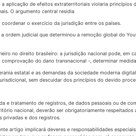
aplicação de efeitos extraterritoriais violaria princípios 
ais. O argumento central residia
o coordenar o exercício da jurisdição entre os países.
er a ordem judicial que determinou a remoção global do Yo
iro no direito brasileiro: a jurisdição nacional pode, em c
 comprovação do dano transnacional -, determinar medidas
berania estatal e as demandas da sociedade moderna digita
 jurisdicional, sem descuidar dos princípios do devido proc
da e tratamento de registros, de dados pessoais ou de c
ório nacional, deverão ser obrigatoriamente respeitados a l
 privadas e dos registros.
ente artigo implicará deveres e responsabilidades especiai