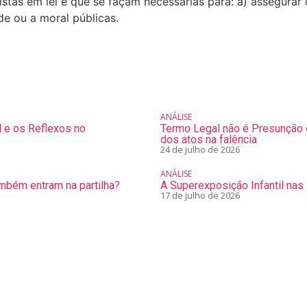
istas em lei e que se façam necessárias para: a) assegurar
de ou a moral públicas.
ANÁLISE
l e os Reflexos no
Termo Legal não é Presunção d
dos atos na falência
24 de julho de 2026
ANÁLISE
mbém entram na partilha?
A Superexposição Infantil nas
17 de julho de 2026