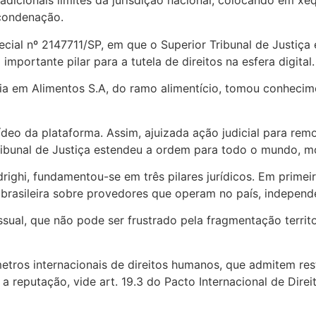
tradicionais limites da jurisdição nacional, colocando em x
 condenação.
ecial nº 2147711/SP, em que o Superior Tribunal de Justiç
portante pilar para a tutela de direitos na esfera digital.
gia em Alimentos S.A, do ramo alimentício, tomou conheci
ídeo da plataforma. Assim, ajuizada ação judicial para remo
ibunal de Justiça estendeu a ordem para todo o mundo, mo
righi, fundamentou-se em três pilares jurídicos. Em primeir
o brasileira sobre provedores que operam no país, independ
sual, que não pode ser frustrado pela fragmentação territo
tros internacionais de direitos humanos, que admitem res
a reputação, vide art. 19.3 do Pacto Internacional de Direi