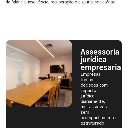
de falência, insolvência, recuperação e disputas societárias.
jud
bra
Assessoria
jurídica
empresarial
Empresas
tomam
decisões com
impacto
jurídico
diariamente,
muitas vezes
sem
acompanhamento
estruturado