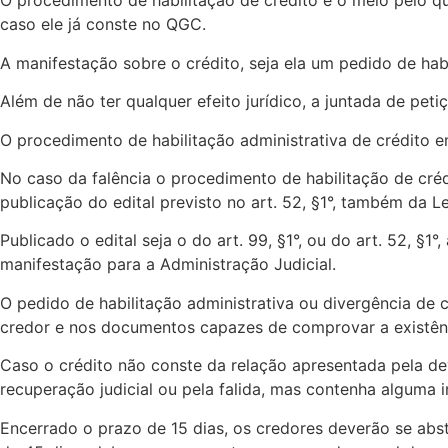
O procedimento de habilitação de crédito é o meio pelo qu
caso ele já conste no QGC.
A manifestação sobre o crédito, seja ela um pedido de hab
Além de
não ter qualquer efeito jurídico
, a juntada de peti
O procedimento de habilitação administrativa de crédito em
No caso da falência o procedimento de habilitação de crédit
publicação do edital previsto no art. 52, §1°, também da Le
Publicado o edital seja o do art. 99, §1°, ou do art. 52, §1
manifestação para a Administração Judicial.
O pedido de habilitação administrativa ou divergência de 
credor e nos documentos capazes de comprovar a existênci
Caso o crédito não conste da relação apresentada pela d
recuperação judicial ou pela falida, mas contenha alguma 
Encerrado o prazo de 15 dias
, os credores deverão se abst