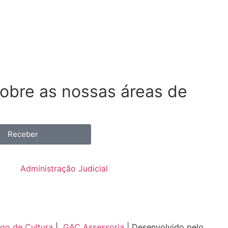
obre as nossas áreas de
Receber
Administração Judicial
go de Cultura
|
GAC Assessoria
| Desenvolvido pelo