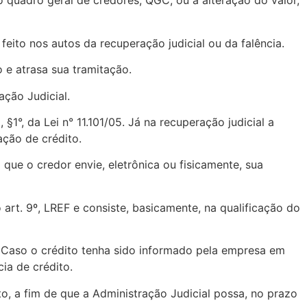
o quadro geral de credores, QGC, ou a alteração do valor,
r feito nos autos da recuperação judicial ou da falência.
o e atrasa sua tramitação.
ação Judicial.
§1°, da Lei n° 11.101/05. Já na recuperação judicial a
ação de crédito.
ra que o credor envie, eletrônica ou fisicamente, sua
rt. 9º, LREF e consiste, basicamente, na qualificação do
o. Caso o crédito tenha sido informado pela empresa em
ia de crédito.
to, a fim de que a Administração Judicial possa, no prazo