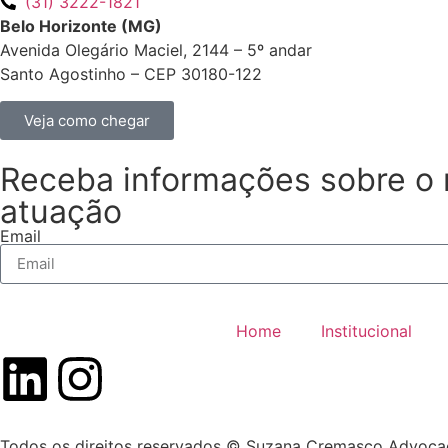
(31) 3222-1821
Belo Horizonte (MG)
Avenida Olegário Maciel, 2144 – 5º andar
Santo Agostinho – CEP 30180-122
Veja como chegar
Receba informações sobre o n
atuação
Email
Home
Institucional
Todos os direitos reservados © Suzana Cremasco Advoca