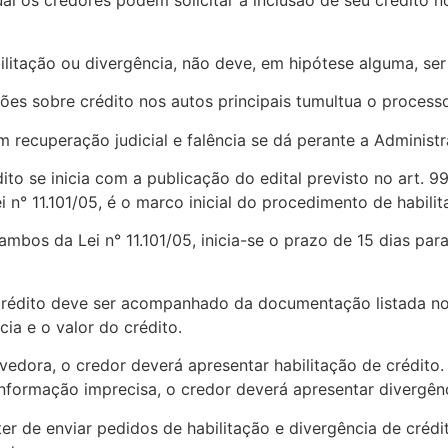
al os credores podem solicitar a inclusão de seu crédito n
ilitação ou divergência, não deve,
em hipótese alguma
, se
ções sobre crédito nos autos principais tumultua o process
 recuperação judicial e falência se dá perante a Administr
o se inicia com a publicação do edital previsto no art. 99, 
i n° 11.101/05, é o marco inicial do procedimento de habilit
°, ambos da Lei n° 11.101/05, inicia-se o prazo de 15 dias pa
crédito deve ser acompanhado da documentação listada no a
a e o valor do crédito.
evedora
, o credor deverá apresentar habilitação de crédit
informação imprecisa, o credor deverá apresentar divergênc
er de enviar pedidos de habilitação e divergência de crédi