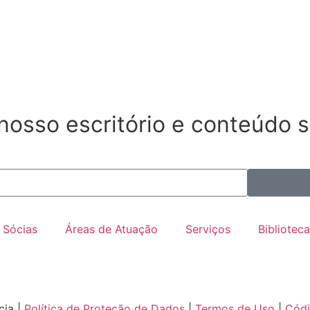
osso escritório e conteúdo s
Sócias
Áreas de Atuação
Serviços
Biblioteca
cia |
Política de Proteção de Dados
|
Termos de Uso
|
Códi