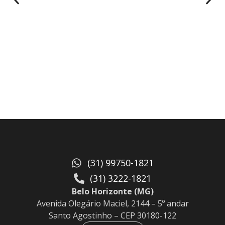
(31) 99750-1821
(31) 3222-1821
Belo Horizonte (MG)
Avenida Olegário Maciel, 2144 – 5º andar
Santo Agostinho – CEP 30180-122